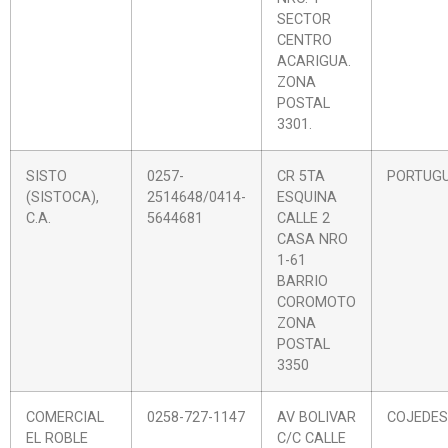
SECTOR
CENTRO
ACARIGUA.
ZONA
POSTAL
3301.
SISTO
0257-
CR 5TA
PORTUG
(SISTOCA),
2514648/0414-
ESQUINA
C.A.
5644681
CALLE 2
CASA NRO
1-61
BARRIO
COROMOTO
ZONA
POSTAL
3350
COMERCIAL
0258-727-1147
AV BOLIVAR
COJEDES
EL ROBLE
C/C CALLE