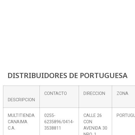
Más cerca de lo que
imaginas
DISTRIBUIDORES DE PORTUGUESA
Ubica la tienda más cercana y dale
forma a tu proyecto ahora
CONTACTO
DIRECCION
ZONA
DESCRIPCION
MULTITIENDA
0255-
CALLE 26
PORTUG
CANAIMA
6235896/0414-
CON
C.A.
3538811
AVENIDA 30
NRO. 1