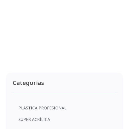
CROMATO DE ZINC 780
Ver producto
MINIO PURO 730
ANTICORROSIVO
Categorías
Ver producto
PLASTICA PROFESIONAL
SUPER ACRÍLICA